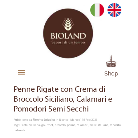
Shop
Penne Rigate con Crema di
Broccolo Siciliano, Calamari e
Pomodori Semi Secchi
Pubblicato da
Piervito Loiudice
in
Ricette
· Martedì 18 Feb 2025
Tags:
Pasta
,
siciliana
,
gourmet
,
broccolo
,
penne
,
calamari
,
facile
,
italiana
,
saporito
,
naturale