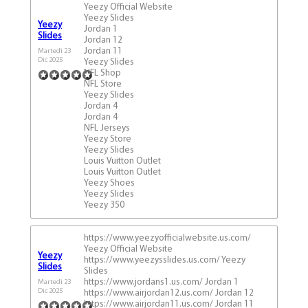
Yeezy Official Website
Yeezy Slides
Sito Internet:
Yeezy
Jordan 1
Slides
Jordan 12
Jordan 11
Martedì 23
E-Mail:*
Dic 2025
Yeezy Slides
NFL Shop
NFL Store
Yeezy Slides
Voto:*
Jordan 4
Jordan 4
Messaggio:*
NFL Jerseys
Yeezy Store
Yeezy Slides
Louis Vuitton Outlet
Louis Vuitton Outlet
Yeezy Shoes
Yeezy Slides
Yeezy 350
Parola di controllo:
https://www.yeezyofficialwebsite.us.com/
Yeezy Official Website
Yeezy
https://www.yeezysslides.us.com/ Yeezy
Slides
Slides
https://www.jordans1.us.com/ Jordan 1
Martedì 23
Dic 2025
https://www.airjordan12.us.com/ Jordan 12
https://www.airjordan11.us.com/ Jordan 11