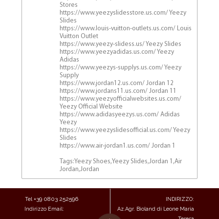
Stores
https://www.yeezyslidesstore.us.com/ Yeezy
Slides
https://www.louis-vuitton-outlets.us.com/ Louis
Vuitton Outlet
https://www.yeezy-slidess.us/ Yeezy Slides
https://www.yeezyadidas.us.com/ Yeezy
Adidas
https://www.yeezys-supplys.us.com/ Yeezy
Supply
https://www.jordan12.us.com/ Jordan 12
https://www.jordans11.us.com/ Jordan 11
https://www.yeezyofficialwebsites.us.com/
Yeezy Official Website
https://www.adidasyeezys.us.com/ Adidas
Yeezy
https://www.yeezyslidesofficial.us.com/ Yeezy
Slides
https://www.air-jordan1.us.com/ Jordan 1
Tags:Yeezy Shoes,Yeezy Slides,Jordan 1,Air
Jordan,Jordan
+39
0803 252596
Tel
INDIRIZZO:
Indirizzo Email:
Az.Agr. Bioland di Leone Maria
Teresa