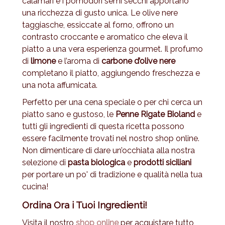
calamari e i pomodori semi secchi apportano
una ricchezza di gusto unica. Le olive nere
taggiasche, essiccate al forno, offrono un
contrasto croccante e aromatico che eleva il
piatto a una vera esperienza gourmet. Il profumo
di
limone
e l’aroma di
carbone d’olive nere
completano il piatto, aggiungendo freschezza e
una nota affumicata.
Perfetto per una cena speciale o per chi cerca un
piatto sano e gustoso, le
Penne Rigate Bioland
e
tutti gli ingredienti di questa ricetta possono
essere facilmente trovati nel nostro shop online.
Non dimenticare di dare un’occhiata alla nostra
selezione di
pasta biologica
e
prodotti siciliani
per portare un po' di tradizione e qualità nella tua
cucina!
Ordina Ora i Tuoi Ingredienti!
Visita il nostro
shop online
per acquistare tutto