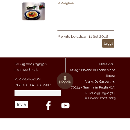
biologica.
Piervito Loiudice
|
11 Set 2018
Leggi
+39
0803 252596
Tel
INDIRIZZO:
Indirizzo Email:
Az.Agr. Bioland di Leone Maria
commerciale@bioland.it
Teresa
PER PROMOZIONI
Via A. De Gasperi, 39
INSERISCI LA TUA MAIL:
70024 - Gravina in Puglia (BA)
P. IVA 0458 0540 724
©
Bioland 2007-2025