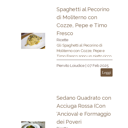
Spaghetti al Pecorino
di Moliterno con
Cozze, Pepe e Timo
Fresco
Ricette
Gli Spaghetti al Pecorino di
Moliterno con Cozze, Pepe e
Timo Fresco sono un piatto ricco
di sapori mediterranei. Il
Piervito Loiudice
|
07 Feb 2025
pecorino stagionato si fonde con
le cozze e il pepe, mentre il timo
Leggi
fresco aggiunge un tocco
aromatico perfetto. Un piatto
semplice ma ricco di gusto!
Sedano Quadrato con
Acciuga Rossa (Con
‘Anciova) e Formaggio
dei Poveri