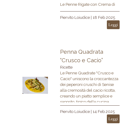
Le Penne Rigate con Crema di
Broccolo Siciliano, Calamari e
Pomodori Semi Secchi sono un
Piervito Loiudice
|
18 Feb 2025
piatto saporito che unisce
Leggi
freschezza e gusto. La crema di
broccolo si mescola ai calamari,
pomodori secchi e olive nere,
creando un perfetto equilibrio di
sapori. Un piatto semplice, ma
Penna Quadrata
ricco di tradizione siciliana!
“Crusco e Cacio”
Ricette
Le Penne Quadrate "Crusco e
Cacio" uniscono la croccantezza
dei peperoni cruschi di Senise
alla cremosità del cacio ricotta,
creando un piatto semplice e
saporito, tipico della cucina
mediterranea.
Piervito Loiudice
|
14 Feb 2025
Leggi