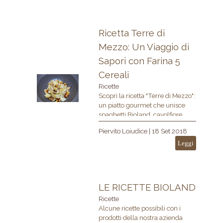
Ricetta Terre di
Mezzo: Un Viaggio di
Sapori con Farina 5
Cereali
Ricette
Scopri la ricetta "Terre di Mezzo":
un piatto gourmet che unisce
spaghetti Bioland, cavolfiore
cremoso, sardelle, arachidi
Piervito Loiudice
|
18 Set 2018
tostate e cioccolato fondente.
Arricchisci il tuo piatto con farina
Leggi
5 cereali per un’alimentazione
sana e gustosa!
LE RICETTE BIOLAND
Ricette
Alcune ricette possibili con i
prodotti della nostra azienda