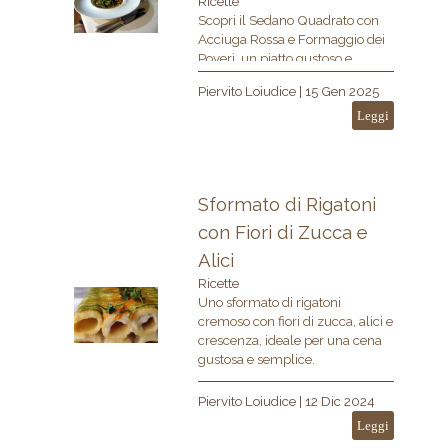
Ricette
Scopri il Sedano Quadrato con
Acciuga Rossa e Formaggio dei
Poveri, un piatto gustoso e
nutriente con Sedanino Bioland,
Piervito Loiudice
|
15 Gen 2025
acciughe, pinoli e farina 5
cereali.
Leggi
Sformato di Rigatoni
con Fiori di Zucca e
Alici
Ricette
Uno sformato di rigatoni
cremoso con fiori di zucca, alici e
crescenza, ideale per una cena
gustosa e semplice.
Piervito Loiudice
|
12 Dic 2024
Leggi